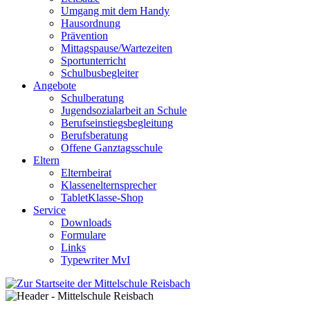
Umgang mit dem Handy
Hausordnung
Prävention
Mittagspause/Wartezeiten
Sportunterricht
Schulbusbegleiter
Angebote
Schulberatung
Jugendsozialarbeit an Schule
Berufseinstiegsbegleitung
Berufsberatung
Offene Ganztagsschule
Eltern
Elternbeirat
Klassenelternsprecher
TabletKlasse-Shop
Service
Downloads
Formulare
Links
Typewriter MvI