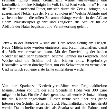
Frühjahr richtig rund. Gemeinsam wurde ausgewintert und
kontrolliert, ob eine Königin im Volk ist. Ist Brut vorhanden? Haben
die Tiere ausreichend Futter, um sich durch die Zeit zu bringen, bis
ausreichend Nektar aus der Natur zu holen ist? Welche Abläufe sind
zu beobachten – die tollen Zusammenhänge werden in der AG an
einem Praxisbeispiel gelehrt und zeitgleich die Schüler für die
Abläufe der Natur begeistert und Verantwortung gelehrt.
Jetzt – in der Blütezeit – sind die Tiere schon fleißig am Fliegen.
Neue Mittelwände wurden eingesetzt und Raum geschaffen, damit
das Volk weiter wachsen kann. Mit der Entwicklung der beiden
Völker ist man sehr zufrieden, betonte Santner im Gespräch. Jede
Woche sind die Schüler bei den Bienen aktiv. Regelmäßige
Kontrollen werden durchgeführt, um ein Schwärmen zu vermeiden.
Und natürlich soll eine erste Ernte eingefahren werden.
Von der Sparkasse Niederbayern-Mitte war Regionaldirektor
Manuel Böhm vor Ort, der eine Spende in Höhe von 300 Euro
mitgebracht hat. Für die Arbeitsgemeinschaft wurde Schutzkleidung
für die Kinder angeschafft. Dieser freute sich über das große
Interesse der Schüler. Es sei ein Stück Nachhaltigkeit, die hier gelebt
werde. Das schreibe man sich als Sparkasse auf die Fahnen und