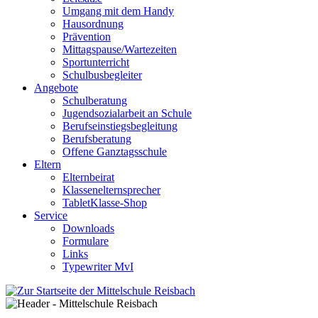
Umgang mit dem Handy
Hausordnung
Prävention
Mittagspause/Wartezeiten
Sportunterricht
Schulbusbegleiter
Angebote
Schulberatung
Jugendsozialarbeit an Schule
Berufseinstiegsbegleitung
Berufsberatung
Offene Ganztagsschule
Eltern
Elternbeirat
Klassenelternsprecher
TabletKlasse-Shop
Service
Downloads
Formulare
Links
Typewriter MvI