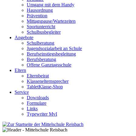
Umgang mit dem Handy
Hausordnung
Prävention
Mittagspause/Wartezeiten
Sportunterricht
Schulbusbegleiter
Angebote
Schulberatung
Jugendsozialarbeit an Schule
Berufseinstiegsbegleitung
Berufsberatung
Offene Ganztagsschule
Eltern
Elternbeirat
Klassenelternsprecher
TabletKlasse-Shop
Service
Downloads
Formulare
Links
Typewriter MvI