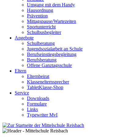
Umgang mit dem Handy
Hausordnung
Prävention
Mittagspause/Wartezeiten
Sportunterricht
Schulbusbegleiter
Angebote
Schulberatung
Jugendsozialarbeit an Schule
Berufseinstiegsbegleitung
Berufsberatung
Offene Ganztagsschule
Eltern
Elternbeirat
Klassenelternsprecher
TabletKlasse-Shop
Service
Downloads
Formulare
Links
Typewriter MvI