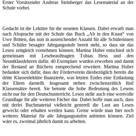
Erster Vorsitzender Andreas Steinberger das Lesematerial an der
Schule vorbei.
Gedacht ist die Lektüre für die neunten Klassen. Dabei erwarb man
nach Absprache mit der Schule das Buch „Ab in den Knast“ von
Uwe Britten, das nun in ausreichender Anzahl für alle Schülerinnen
und Schüler besagter Jahrgangsstufe bereit steht, so dass sie das
Lesen zeitgleich vornehmen können. Martina Huber entschied sich
gemeinsam mit Lesebeauftragten Tobias Hess und den
Neuntklasslehrern dafür. 40 Exemplare wurden erworben und damit
der Bestand an Büchern entsprechend erweitert. Martina Huber
bedankte sich dafür, dass der Förderverein diesbezüglich bereits die
dritte Klassenlektüre finanzierte, was letzten Endes eine Entlastung
der Eltern darstellt. Insgesamt stehen zwischenzeitlich fünf
Klassensätze bereit. Sie betonte die hohe Bedeutung des Lesens
nicht nur für den Deutschunterricht. Lesen stelle auch eine wertvolle
Grundlage für alle weiteren Fächer dar. Dabei hoffe man auch, dass
mit derlei Buchmaterial vielleicht generell die Lust am Lesen
geweckt oder erhalten werden kann. Gerne würde man hier noch
weiteres Material für alle Jahrgangsstufen anbieten können. Ziel
wäre es, zweimal jährlich damit zu arbeiten.