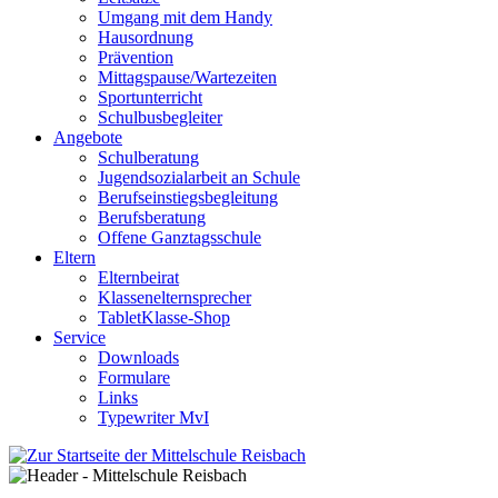
Umgang mit dem Handy
Hausordnung
Prävention
Mittagspause/Wartezeiten
Sportunterricht
Schulbusbegleiter
Angebote
Schulberatung
Jugendsozialarbeit an Schule
Berufseinstiegsbegleitung
Berufsberatung
Offene Ganztagsschule
Eltern
Elternbeirat
Klassenelternsprecher
TabletKlasse-Shop
Service
Downloads
Formulare
Links
Typewriter MvI