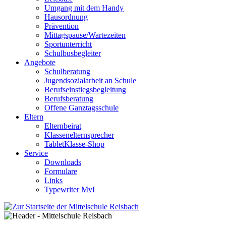
Umgang mit dem Handy
Hausordnung
Prävention
Mittagspause/Wartezeiten
Sportunterricht
Schulbusbegleiter
Angebote
Schulberatung
Jugendsozialarbeit an Schule
Berufseinstiegsbegleitung
Berufsberatung
Offene Ganztagsschule
Eltern
Elternbeirat
Klassenelternsprecher
TabletKlasse-Shop
Service
Downloads
Formulare
Links
Typewriter MvI