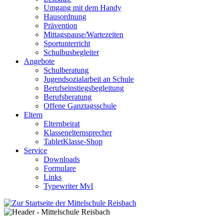
Umgang mit dem Handy
Hausordnung
Prävention
Mittagspause/Wartezeiten
Sportunterricht
Schulbusbegleiter
Angebote
Schulberatung
Jugendsozialarbeit an Schule
Berufseinstiegsbegleitung
Berufsberatung
Offene Ganztagsschule
Eltern
Elternbeirat
Klassenelternsprecher
TabletKlasse-Shop
Service
Downloads
Formulare
Links
Typewriter MvI