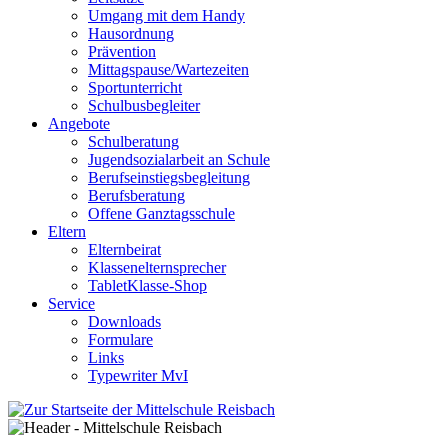
Umgang mit dem Handy
Hausordnung
Prävention
Mittagspause/Wartezeiten
Sportunterricht
Schulbusbegleiter
Angebote
Schulberatung
Jugendsozialarbeit an Schule
Berufseinstiegsbegleitung
Berufsberatung
Offene Ganztagsschule
Eltern
Elternbeirat
Klassenelternsprecher
TabletKlasse-Shop
Service
Downloads
Formulare
Links
Typewriter MvI