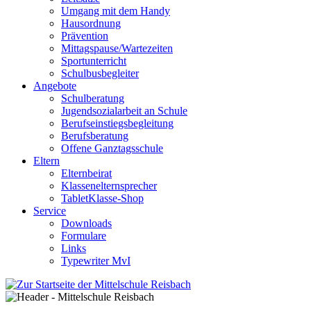
Umgang mit dem Handy
Hausordnung
Prävention
Mittagspause/Wartezeiten
Sportunterricht
Schulbusbegleiter
Angebote
Schulberatung
Jugendsozialarbeit an Schule
Berufseinstiegsbegleitung
Berufsberatung
Offene Ganztagsschule
Eltern
Elternbeirat
Klassenelternsprecher
TabletKlasse-Shop
Service
Downloads
Formulare
Links
Typewriter MvI