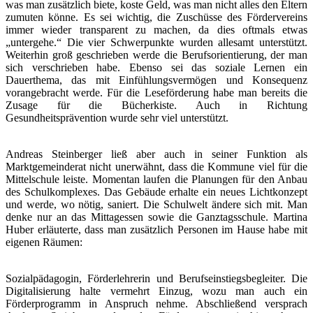
was man zusätzlich biete, koste Geld, was man nicht alles den Eltern
zumuten könne. Es sei wichtig, die Zuschüsse des Fördervereins
immer wieder transparent zu machen, da dies oftmals etwas
„untergehe.“ Die vier Schwerpunkte wurden allesamt unterstützt.
Weiterhin groß geschrieben werde die Berufsorientierung, der man
sich verschrieben habe. Ebenso sei das soziale Lernen ein
Dauerthema, das mit Einfühlungsvermögen und Konsequenz
vorangebracht werde. Für die Leseförderung habe man bereits die
Zusage für die Bücherkiste. Auch in Richtung
Gesundheitsprävention wurde sehr viel unterstützt.
Andreas Steinberger ließ aber auch in seiner Funktion als
Marktgemeinderat nicht unerwähnt, dass die Kommune viel für die
Mittelschule leiste. Momentan laufen die Planungen für den Anbau
des Schulkomplexes. Das Gebäude erhalte ein neues Lichtkonzept
und werde, wo nötig, saniert. Die Schulwelt ändere sich mit. Man
denke nur an das Mittagessen sowie die Ganztagsschule. Martina
Huber erläuterte, dass man zusätzlich Personen im Hause habe mit
eigenen Räumen:
Sozialpädagogin, Förderlehrerin und Berufseinstiegsbegleiter. Die
Digitalisierung halte vermehrt Einzug, wozu man auch ein
Förderprogramm in Anspruch nehme. Abschließend versprach