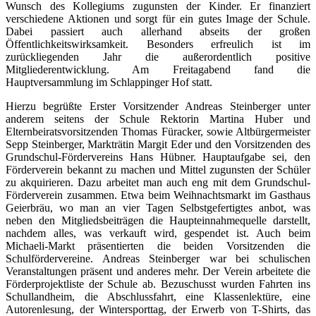
Wunsch des Kollegiums zugunsten der Kinder. Er finanziert
verschiedene Aktionen und sorgt für ein gutes Image der Schule.
Dabei passiert auch allerhand abseits der großen
Öffentlichkeitswirksamkeit. Besonders erfreulich ist im
zurückliegenden Jahr die außerordentlich positive
Mitgliederentwicklung. Am Freitagabend fand die
Hauptversammlung im Schlappinger Hof statt.
Hierzu begrüßte Erster Vorsitzender Andreas Steinberger unter
anderem seitens der Schule Rektorin Martina Huber und
Elternbeiratsvorsitzenden Thomas Füracker, sowie Altbürgermeister
Sepp Steinberger, Markträtin Margit Eder und den Vorsitzenden des
Grundschul-Fördervereins Hans Hübner. Hauptaufgabe sei, den
Förderverein bekannt zu machen und Mittel zugunsten der Schüler
zu akquirieren. Dazu arbeitet man auch eng mit dem Grundschul-
Förderverein zusammen. Etwa beim Weihnachtsmarkt im Gasthaus
Geierbräu, wo man an vier Tagen Selbstgefertigtes anbot, was
neben den Mitgliedsbeiträgen die Haupteinnahmequelle darstellt,
nachdem alles, was verkauft wird, gespendet ist. Auch beim
Michaeli-Markt präsentierten die beiden Vorsitzenden die
Schulfördervereine. Andreas Steinberger war bei schulischen
Veranstaltungen präsent und anderes mehr. Der Verein arbeitete die
Förderprojektliste der Schule ab. Bezuschusst wurden Fahrten ins
Schullandheim, die Abschlussfahrt, eine Klassenlektüre, eine
Autorenlesung, der Wintersporttag, der Erwerb von T-Shirts, das