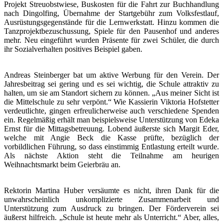
Projekt Streuobstwiese, Buskosten für die Fahrt zur Buchhandlung
nach Dingolfing, Übernahme der Startgebühr zum Volksfestlauf,
Ausrüstungsgegenstände für die Lernwerkstatt. Hinzu kommen die
Tanzprojektbezuschussung, Spiele für den Pausenhof und anderes
mehr. Neu eingeführt wurden Präsente für zwei Schüler, die durch
ihr Sozialverhalten positives Beispiel gaben.
Andreas Steinberger bat um aktive Werbung für den Verein. Der
Jahresbeitrag sei gering und es sei wichtig, die Schule attraktiv zu
halten, um sie am Standort sichern zu können. „Aus meiner Sicht ist
die Mittelschule zu sehr verpönt.“ Wie Kassierin Viktoria Hofstetter
verdeutlichte, gingen erfreulicherweise auch verschiedene Spenden
ein. Regelmäßig erhält man beispielsweise Unterstützung von Edeka
Ernst für die Mittagsbetreuung. Lobend äußerste sich Margit Eder,
welche mit Angie Beck die Kasse prüfte, bezüglich der
vorbildlichen Führung, so dass einstimmig Entlastung erteilt wurde.
Als nächste Aktion steht die Teilnahme am heurigen
Weihnachtsmarkt beim Geierbräu an.
Rektorin Martina Huber versäumte es nicht, ihren Dank für die
unwahrscheinlich unkomplizierte Zusammenarbeit und
Unterstützung zum Ausdruck zu bringen. Der Förderverein sei
äußerst hilfreich. „Schule ist heute mehr als Unterricht.“ Aber, alles,