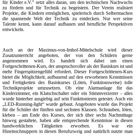
für Kinder e.V.” setzt alles daran, um den technischen Nachwuchs
zu fördern und für Technik zu begeistern. Der Verein realisiert
Projekte, die Kindern ermöglichen, spielerisch durch Selbermachen
die spannende Welt der Technik zu entdecken. Nur wer seine
Talente kennt, kann darauf aufbauen und berufliche Perspektiven
entwickeln.
Auch an der Maximus-von-Imhof-Mittelschule wird dieser
Zusatzunterricht angeboten, der von den Schülern gerne
angenommen wird. Es handelt sich dabei um einen
Fortgeschrittenen-Kurs, der anspruchsvoller als der Basiskurs ist und
mehr Fingerspitzengefühl erfordert. Dieser Fortgeschrittenen-Kurs
bietet die Möglichkeit, aufbauend auf den erworbenen Kenntnissen
und Fertigkeiten des Basiskurses (Löten, Funktionsweise) tolle
Technikprojekte umzusetzen. Ob eine Alarmanlage für das
Kinderzimmer, ein Klatschschalter oder ein Stimmverzerrer – alles
wurde hinterher ausgiebig auf sein Funktionieren getestet. Auch ein
„LED-Running-light“ wurde gebaut. Angeboten wurde das Projekt
für die Schüler der fünften und sechsten Klassen. Schrauben, löten,
kleben – am Ende des Kurses, der sich über sechs Nachmittage
hinweg gestaltete, haben alle entsprechende Kenntnisse in diesen
handwerklichen Tätigkeiten erworben. Es war ein
Hineinschnuppern in diesen Berufszweig und natürlich nutzte man