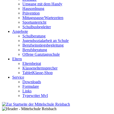
Umgang mit dem Handy
Hausordnung
Prävention
Mittagspause/Wartezeiten
Sportunterricht
Schulbusbegleiter
Angebote
Schulberatung
Jugendsozialarbeit an Schule
Berufseinstiegsbegleitung
Berufsberatung
Offene Ganztagsschule
Eltern
Elternbeirat
Klassenelternsprecher
TabletKlasse-Shop
Service
Downloads
Formulare
Links
Typewriter MvI